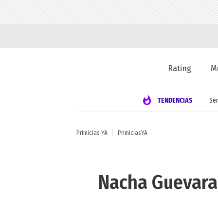
Rating
M
TENDENCIAS
Se
Primicias YA
PrimiciasYA
Nacha Guevara v