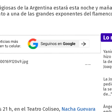
igiosas de la Argentina estará esta noche y mañ
nto a una de las grandes exponentes del flamen
Lo 
Yani
hizo
la d
Joaqu
La J
pedi
la s
de...
Ánge
 21 h, en el Teatro Coliseo,
Nacha Guevara
emba