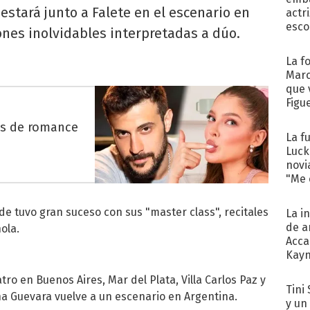
 estará junto a Falete en el escenario en
actr
esco
nes inolvidables interpretadas a dúo.
La f
Marc
que 
Figu
es de romance
La f
Luck
novi
"Me e
 tuvo gran suceso con sus "master class", recitales
La i
de a
ola.
Acca
Kayn
cum
o en Buenos Aires, Mar del Plata, Villa Carlos Paz y
Tini 
a Guevara
vuelve a un escenario en Argentina.
y un