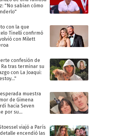
iz: "No sabían cómo
nderlo"
oto con la que
elo Tinelli confirmó
volvió con Milett
eroa
uerte confesión de
 Ra tras terminar su
azgo con La Joaqui:
stoy..."
nesperada muestra
mor de Gimena
rdi hacia Seven
e por su
pleaños
Stoessel viajó a París
 detalle encendió las