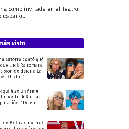
ana como invitada en el Teatro
co español.
más visto
na Latorre contó qué
 que Luck Ra tomara
ecisión de dejar a La
i: "Ella lo..."
oaqui hizo un firme
do por Luck Ra tras
eparación: "Dejen
"
l de Brito anunció el
razo de una famosa