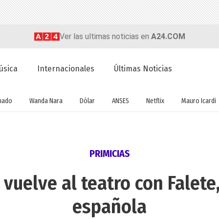
Ver las ultimas noticias en
A24.COM
úsica
Internacionales
Últimas Noticias
nado
Wanda Nara
Dólar
ANSES
Netflix
Mauro Icardi
PRIMICIAS
uelve al teatro con Falete,
española