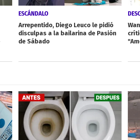
ESCÁNDALO
DES
Arrepentido, Diego Leuco le pidió
Wan
disculpas a la bailarina de Pasión
crít
é
de Sábado
"Am