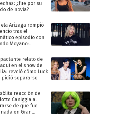
echas: ¿fue por su
ido de novia?
ela Arizaga rompió
lencio tras el
mático episodio con
ndo Moyano:
o..."
mpactante relato de
oaqui en el show de
lía: reveló cómo Luck
e pidió separarse
nsólita reacción de
lotte Caniggia al
rarse de que fue
inada en Gran
mano