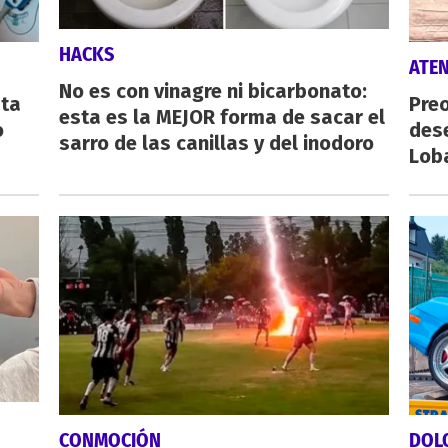
HACKS
ATE
No es con vinagre ni bicarbonato:
sta
Preo
esta es la MEJOR forma de sacar el
o
des
sarro de las canillas y del inodoro
Lob
CONMOCIÓN
DOL