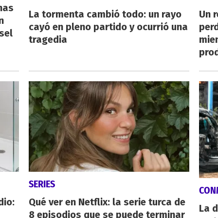
nas
La tormenta cambió todo: un rayo
Un 
n
cayó en pleno partido y ocurrió una
perd
sel
tragedia
mie
pro
SERIES
CON
dio:
Qué ver en Netflix: la serie turca de
La d
8 episodios que se puede terminar