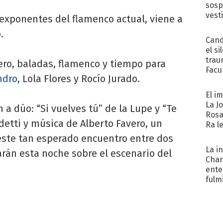
sosp
vest
 exponentes del flamenco actual, viene a
.
Cand
el si
trau
lero, baladas, flamenco y tiempo para
Facu
ndro
, Lola Flores y Rocío Jurado.
"Teng
El i
La J
 a dúo: “Si vuelves tú” de la Lupe y “Te
Rosa
detti y música de Alberto Favero, un
Ra l
 este tan esperado encuentro entre dos
La i
rán esta noche sobre el escenario del
Char
ente
fulm
Her