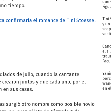
que 
imo tiempo.
Figu
Tini 
a confirmaría el romance de Tini Stoessel
y un
sosp
vest
Cand
el si
trau
Facu
"Teng
Yani
iados de julio, cuando la cantante
perc
 crearon juntos y que cada uno, por el
Wand
en e
n en sus casas.
toda
ras surgió otro nombre como posible novio