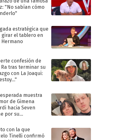
razo de una famosa
iz: "No sabían cómo
nderlo"
ugada estratégica que
 girar el tablero en
n Hermano
uerte confesión de
 Ra tras terminar su
azgo con La Joaqui:
stoy..."
nesperada muestra
mor de Gimena
rdi hacia Seven
e por su
pleaños
oto con la que
elo Tinelli confirmó