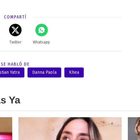
COMPARTÍ
Twitter
Whatsapp
SE HABLÓ DE
tian Yatra
Danna Paola
Khea
as Ya