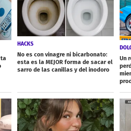
HACKS
DOL
No es con vinagre ni bicarbonato:
sta
Un 
esta es la MEJOR forma de sacar el
o
perd
sarro de las canillas y del inodoro
mie
pro