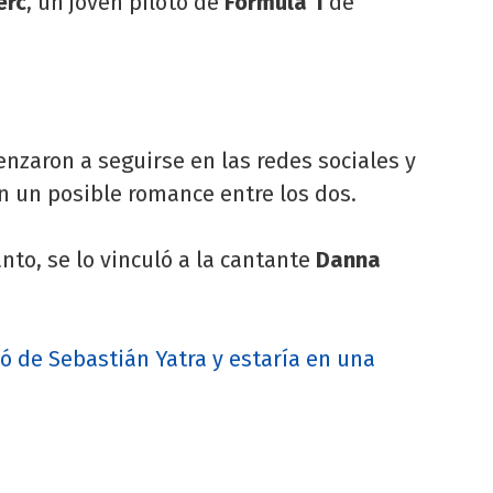
erc
, un joven piloto de
Fórmula 1
de
enzaron a seguirse en las redes sociales y
n un posible romance entre los dos.
anto, se lo vinculó a la cantante
Danna
dó de Sebastián Yatra y estaría en una