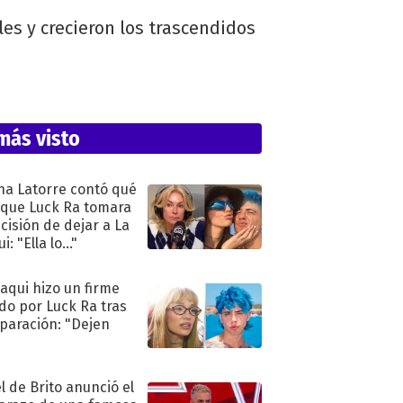
les y crecieron los trascendidos
más visto
na Latorre contó qué
 que Luck Ra tomara
ecisión de dejar a La
i: "Ella lo..."
oaqui hizo un firme
do por Luck Ra tras
eparación: "Dejen
"
l de Brito anunció el