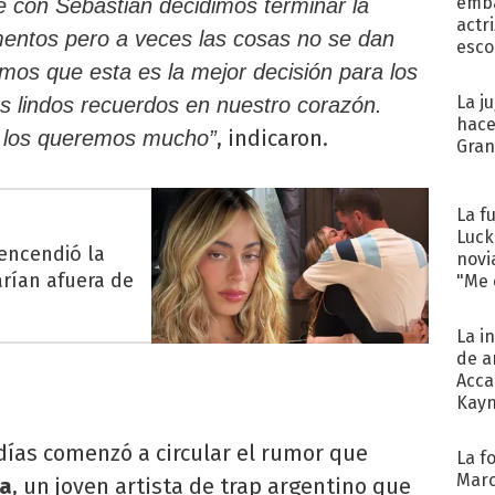
emba
e con Sebastián decidimos terminar la
actr
entos pero a veces las cosas no se dan
esco
mos que esta es la mejor decisión para los
La j
s lindos recuerdos en nuestro corazón.
hace
, indicaron.
, los queremos mucho”
Gra
La f
Luck
 encendió la
novi
arían afuera de
"Me e
La i
de a
Acca
Kayn
cum
 días comenzó a circular el rumor que
La f
Marc
a
, un joven artista de trap argentino que