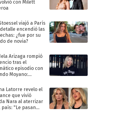
volvió con Milett
eroa
Stoessel viajó a París
 detalle encendió las
echas: ¿fue por su
ido de novia?
ela Arizaga rompió
lencio tras el
mático episodio con
ndo Moyano:
o..."
na Latorre revelo el
ance que vivió
a Nara al aterrizar
l país: "Le pasan
s"