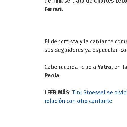
de
Tini
, se trata de
Charles Lecl
Ferrari.
El deportista y la cantante com
sus seguidores ya especulan co
Cabe recordar que a
Yatra
, en t
Paola
.
LEER MÁS:
Tini Stoessel se olvi
relación con otro cantante