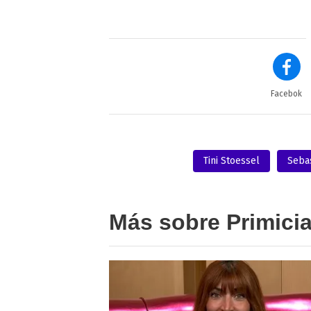
Facebok
Tini Stoessel
Sebas
Más sobre Primici