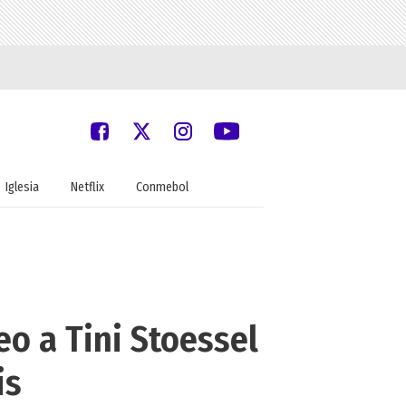
Iglesia
Netflix
Conmebol
eo a Tini Stoessel
is