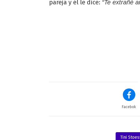
pareja y él le dice:
“Te extrañé a
Facebok
Tini Stoes