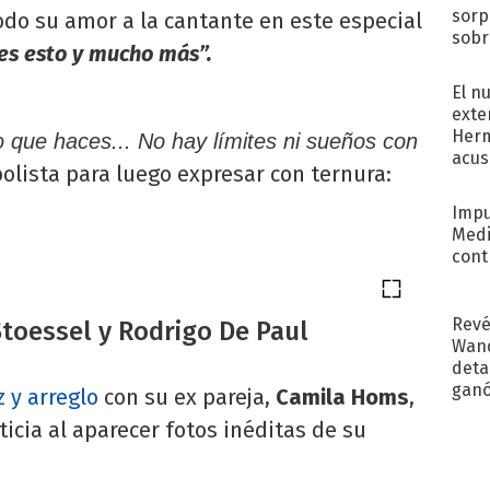
sorp
odo su amor a la cantante en este especial
sobr
es esto y mucho más”.
regr
El n
exte
Herm
o que haces... No hay límites ni sueños con
acus
bolista para luego expresar con ternura:
Pinc
"Tra
Impu
Medi
cont
Revé
 Stoessel y Rodrigo De Paul
Wand
detal
ganó
 y arreglo
con su ex pareja,
Camila Homs
,
próx
ticia al aparecer fotos inéditas de su