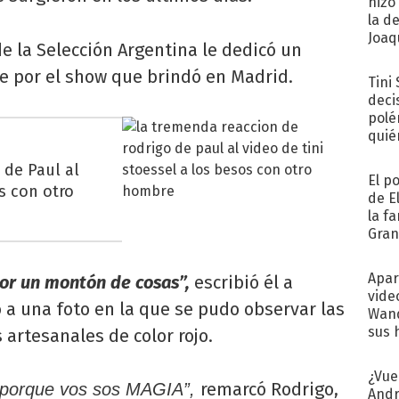
hizo
la d
Joaqu
de la Selección Argentina le dedicó un
e por el show que brindó en Madrid.
Tini
deci
polé
quié
afue
 de Paul al
El p
s con otro
de E
la f
Gra
desa
Apar
por un montón de cosas”,
escribió él a
vide
o a una foto en la que se pudo observar las
Wand
sus 
artesanales de color rojo.
¿Vue
remarcó Rodrigo,
s porque vos sos MAGIA”,
Andr