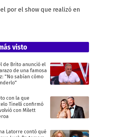
el por el show que realizó en
más visto
l de Brito anunció el
razo de una famosa
iz: "No sabían cómo
nderlo"
oto con la que
elo Tinelli confirmó
volvió con Milett
eroa
na Latorre contó qué