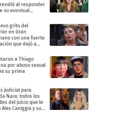
rendió al responder
e su eventual
eso al reality
uevo grito del
rior en Gran
ano con una fuerte
ación que dejó a
oya en shock:
idora"
taron a Thiago
na por abuso sexual
ra su prima
s judicial para
a Nara: todos los
les del juicio que le
 Alex Caniggia y sus
imos pasos