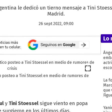
rgentina le dedicó un tierno mensaje a Tini Stoess
Madrid.
26 sept 2022, 09:00
Lo 
Ánge
emba
actr
esco
o posteo a Tini Stoessel en medio de rumores de
La f
Marc
que 
Figu
ul
y
Tini Stoessel
sigue viento en popa
Yani
 surgieron en los últimos días.