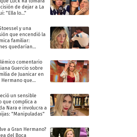
 que Luck Ra tomara
ecisión de dejar a La
i: "Ella lo..."
 Stoessel y una
sión que encendió la
mica familiar:
nes quedarían
ra de su boda
olémico comentario
liana Guercio sobre
amilia de Juanicar en
n Hermano que
tó la furia en redes
eció un sensible
o que complica a
a Nara e involucra a
hijas: "Manipuladas"
lve a Gran Hermano?
ea del Boca