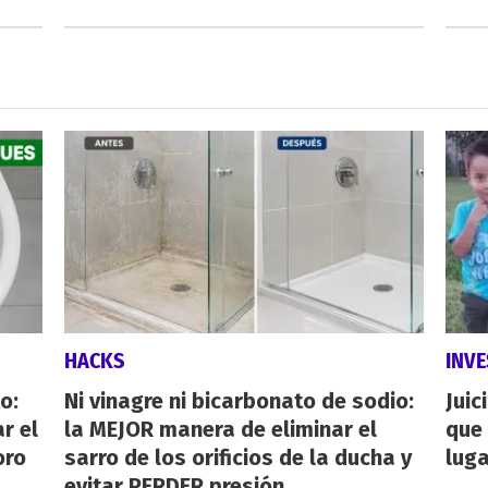
HACKS
INVE
o:
Ni vinagre ni bicarbonato de sodio:
Juic
r el
la MEJOR manera de eliminar el
que 
oro
sarro de los orificios de la ducha y
luga
evitar PERDER presión