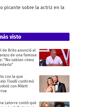
picante sobre la actriz en la
más visto
l de Brito anunció el
razo de una famosa
iz: "No sabían cómo
nderlo"
oto con la que
elo Tinelli confirmó
volvió con Milett
eroa
na Latorre contó qué