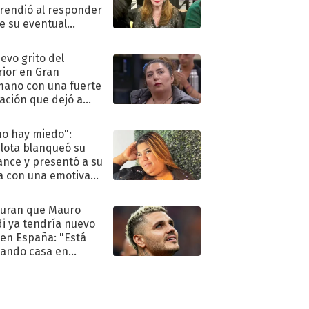
rendió al responder
e su eventual
eso al reality
uevo grito del
rior en Gran
ano con una fuerte
ación que dejó a
oya en shock:
idora"
no hay miedo":
lota blanqueó su
nce y presentó a su
a con una emotiva
aración de amor
uran que Mauro
di ya tendría nuevo
 en España: "Está
ando casa en
id"