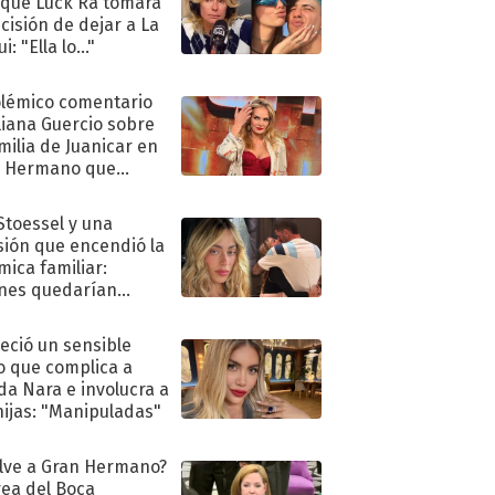
 que Luck Ra tomara
ecisión de dejar a La
i: "Ella lo..."
olémico comentario
liana Guercio sobre
amilia de Juanicar en
n Hermano que
tó la furia en redes
 Stoessel y una
sión que encendió la
mica familiar:
nes quedarían
ra de su boda
eció un sensible
o que complica a
a Nara e involucra a
hijas: "Manipuladas"
lve a Gran Hermano?
ea del Boca