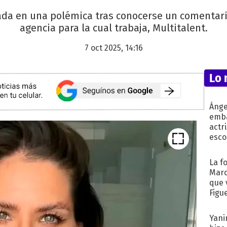
da en una polémica tras conocerse un comentario 
agencia para la cual trabaja, Multitalent.
7 oct 2025, 14:16
Lo 
Ánge
emba
actr
esco
La f
Marc
que 
Figu
Yani