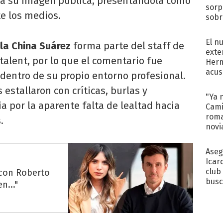
 su imagen pública, presentándola como
sorp
e los medios.
sobr
regr
El n
la China Suárez
forma parte del staff de
exte
talent, por lo que el comentario fue
Herm
acus
dentro de su propio entorno profesional.
Pinc
 estallaron con críticas, burlas y
"Tra
"Ya 
a por la aparente falta de lealtad hacia
Cami
roma
.
novi
decl
Aseg
Icar
club
 con Roberto
busc
n..."
Madr