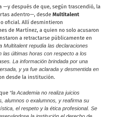
a —y después de que, según trascendió, la
ertas adentro—, desde
Multitalent
 oficial. Allí desmintieron
nes de Martínez, a quien no solo acusaron
instaron a retractarse públicamente en
 Multitalent repudia las declaraciones
n las últimas horas con respecto a los
ases. La información brindada por una
versada, y ya fue aclarada y desmentida en
on desde la institución.
 que
“la Academia no realiza juicios
as, alumnos o exalumnos, y reafirma su
tica, el respeto y la ética profesional. Se
 reservándose la institución el derecho de