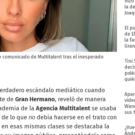
hizo
la d
Joaqu
El p
de E
la f
Gra
desa
e comunicado de Multitalent tras el inesperado
Tini
deci
polé
quié
afue
verdadero escándalo mediático cuando
Apar
nte de
Gran Hermano
, reveló de manera
vide
Wand
cademia de la
Agencia Multitalent
se usaba
sus 
 de lo que
debía hacerse en el trato con
no
 en esas mismas clases se destacaba la
¿Vue
Andr