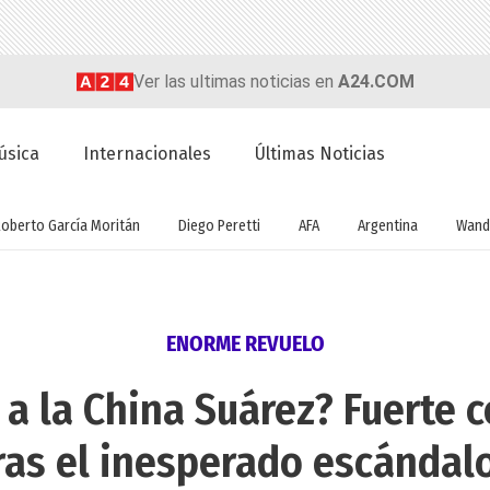
Ver las ultimas noticias en
A24.COM
úsica
Internacionales
Últimas Noticias
Roberto García Moritán
Diego Peretti
AFA
Argentina
Wand
ENORME REVUELO
 a la China Suárez? Fuerte
ras el inesperado escándalo