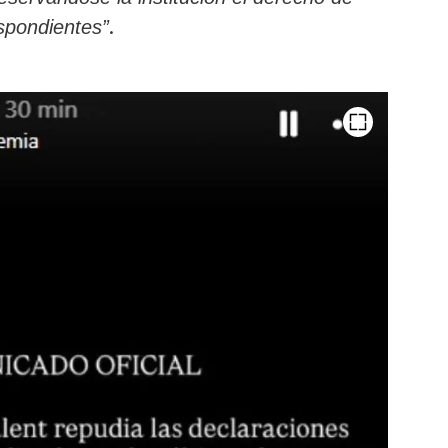
.
espondientes”