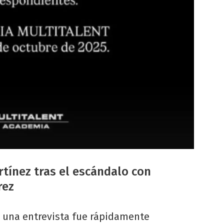
tínez tras el escándalo con
rez
n una entrevista fue rápidamente