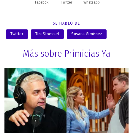
Facebok
Twitter
Whatsapp
SE HABLÓ DE
Twitter
Tini Stoessel
Susana Giménez
Más sobre Primicias Ya