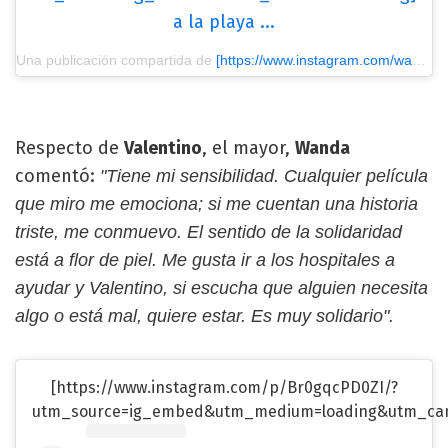
a la playa ...
Una publicación compartida de
[https://www.instagram.com/wanda_icardi/?utm_source=ig_embed&utm_medium=loading] Wanda nara
Respecto de
Valentino
, el mayor,
Wanda
comentó:
"Tiene mi sensibilidad. Cualquier película
que miro me emociona; si me cuentan una historia
triste, me conmuevo. El sentido de la solidaridad
está a flor de piel. Me gusta ir a los hospitales a
ayudar y Valentino, si escucha que alguien necesita
algo o está mal, quiere estar. Es muy solidario".
[https://www.instagram.com/p/Br0gqcPD0ZI/?
utm_source=ig_embed&utm_medium=loading&utm_cam