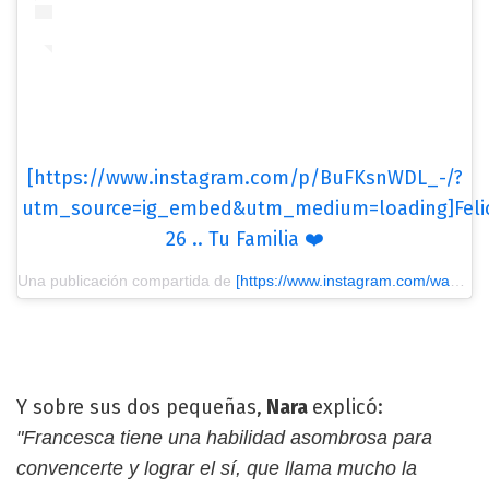
[https://www.instagram.com/p/BuFKsnWDL_-/?
utm_source=ig_embed&utm_medium=loading]Feli
26 .. Tu Familia ❤️
Una publicación compartida de
[https://www.instagram.com/wanda_icardi/?utm_source=ig_embed&utm_medium=loading] Wanda nara
Y sobre sus dos pequeñas,
Nara
explicó:
"Francesca tiene una habilidad asombrosa para
convencerte y lograr el sí, que llama mucho la