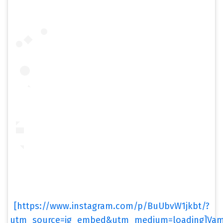
[https://www.instagram.com/p/BuUbvW1jkbt/?
utm_source=ig_embed&utm_medium=loading]Va