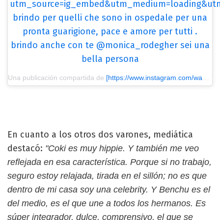
utm_source=ig_embed&utm_medium=loading&utm
brindo per quelli che sono in ospedale per una
pronta guarigione, pace e amore per tutti .
brindo anche con te @monica_rodegher sei una
bella persona
Una publicación compartida de
[https://www.instagram.com/wanda_icardi/?utm_source=ig_embed&utm_medium=loading&utm_campaign=embed_locale_control] Wanda nara
En cuanto a los otros dos varones, mediática
destacó:
"Coki es muy hippie. Y también me veo
reflejada en esa característica. Porque si no trabajo,
seguro estoy relajada, tirada en el sillón; no es que
dentro de mi casa soy una celebrity. Y Benchu es el
del medio, es el que une a todos los hermanos. Es
súper integrador, dulce, comprensivo, el que se