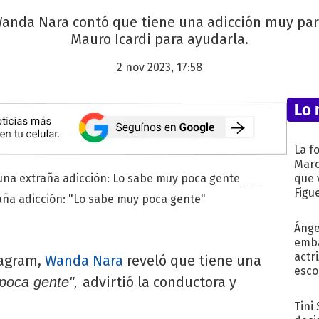
anda Nara contó que tiene una adicción muy parti
Mauro Icardi para ayudarla.
2 nov 2023, 17:58
Lo 
La f
Marc
que 
Figu
aña adicción: "Lo sabe muy poca gente"
Ánge
emba
actr
tagram,
Wanda Nara
reveló que tiene una
esco
advirtió la conductora y
poca gente",
Tini