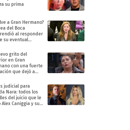
ra su prima
lve a Gran Hermano?
ea del Boca
rendió al responder
e su eventual
eso al reality
uevo grito del
rior en Gran
ano con una fuerte
ación que dejó a
oya en shock:
idora"
s judicial para
a Nara: todos los
les del juicio que le
 Alex Caniggia y sus
imos pasos