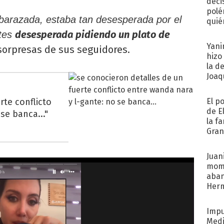
deci
polé
arazada, estaba tan desesperada por el
quié
afue
desesperada pidiendo un plato de
ntes
Yani
 sorpresas de sus seguidores.
hizo
la d
Joaqu
rte conflicto
El p
de E
se banca..."
la f
Gra
desa
Juani
mome
aba
Her
recib
Impu
Medi