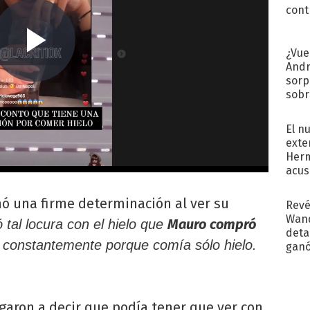
cont
¿Vue
Andr
sorp
sobr
regr
El n
exte
Herm
acus
Pinc
"Tra
ó una firme determinación al ver su
Revé
Wand
Mauro compró
tal locura con el hielo que
detal
constantemente porque comía sólo hielo.
ganó
próx
garon a decir que podía tener que ver con