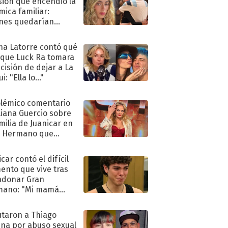
sión que encendió la
mica familiar:
nes quedarían
ra de su boda
na Latorre contó qué
 que Luck Ra tomara
ecisión de dejar a La
i: "Ella lo..."
olémico comentario
liana Guercio sobre
amilia de Juanicar en
n Hermano que
tó la furia en redes
car contó el difícil
nto que vive tras
ndonar Gran
mano: "Mi mamá
ió..."
taron a Thiago
na por abuso sexual