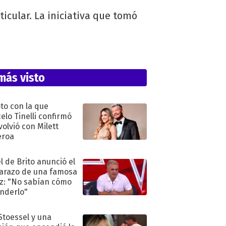
cular. La iniciativa que tomó
más visto
oto con la que
elo Tinelli confirmó
volvió con Milett
eroa
l de Brito anunció el
razo de una famosa
iz: "No sabían cómo
nderlo"
 Stoessel y una