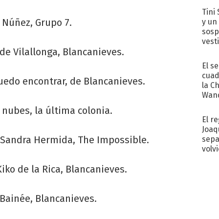
Tini 
n Núñez, Grupo 7.
y un
sosp
vest
de Vilallonga, Blancanieves.
El s
cuad
puedo encontrar, de Blancanieves.
la C
Wand
exp
 nubes, la última colonia.
El r
Joaq
: Sandra Hermida, The Impossible.
sepa
volv
Kiko de la Rica, Blancanieves.
n Bainée, Blancanieves.