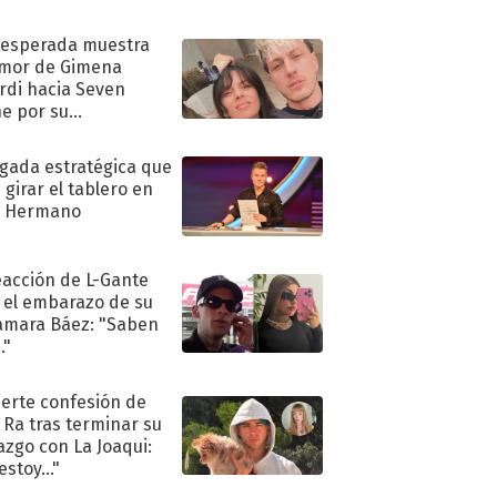
nesperada muestra
mor de Gimena
rdi hacia Seven
e por su
pleaños
ugada estratégica que
 girar el tablero en
n Hermano
eacción de L-Gante
 el embarazo de su
amara Báez: "Saben
."
uerte confesión de
 Ra tras terminar su
azgo con La Joaqui:
stoy..."