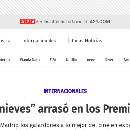
Ver las ultimas noticias en
A24.COM
úsica
Internacionales
Últimas Noticias
bierno
Wanda Nara
FIFA
Netflix
nene
River
Boc
INTERNACIONALES
nieves” arrasó en los Prem
adrid los galardones a lo mejor del cine en espa