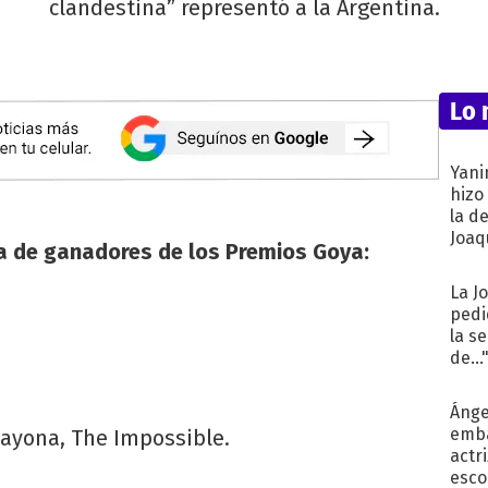
clandestina” representó a la Argentina.
Lo 
Yani
hizo
la d
Joaqu
ta de ganadores de los Premios Goya:
La J
pedi
la s
de...
Ánge
emba
Bayona, The Impossible.
actr
esco