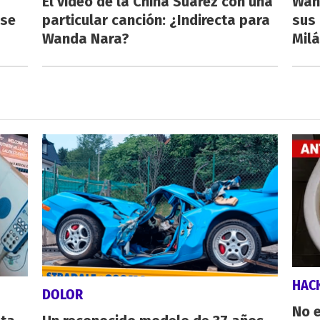
El video de la China Suárez con una
Wan
rse
particular canción: ¿Indirecta para
sus 
Wanda Nara?
Milá
HAC
DOLOR
No e