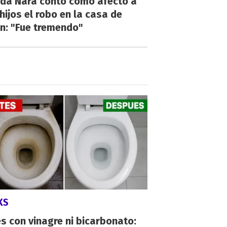
da Nara contó cómo afectó a
hijos el robo en la casa de
n: "Fue tremendo"
KS
s con vinagre ni bicarbonato: