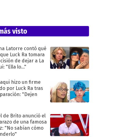
más visto
na Latorre contó qué
 que Luck Ra tomara
ecisión de dejar a La
i: "Ella lo..."
oaqui hizo un firme
do por Luck Ra tras
eparación: "Dejen
"
l de Brito anunció el
razo de una famosa
iz: "No sabían cómo
nderlo"