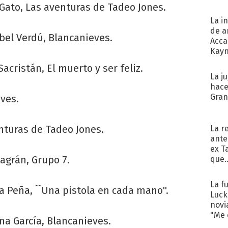
 Gato, Las aventuras de Tadeo Jones.
La i
de a
ibel Verdú, Blancanieves.
Acca
Kayn
cum
acristán, El muerto y ser feliz.
La j
hace
Gra
eves.
nturas de Tadeo Jones.
La r
ante
ex T
lagrán, Grupo 7.
que..
La f
a Peña, ``Una pistola en cada mano''.
Luck
novi
"Me e
na García, Blancanieves.