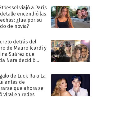
Stoessel viajó a París
 detalle encendió las
echas: ¿fue por su
ido de novia?
ecreto detrás del
ro de Mauro Icardi y
hina Suárez que
a Nara decidió
oner
egalo de Luck Ra a La
ui antes de
rarse que ahora se
ió viral en redes