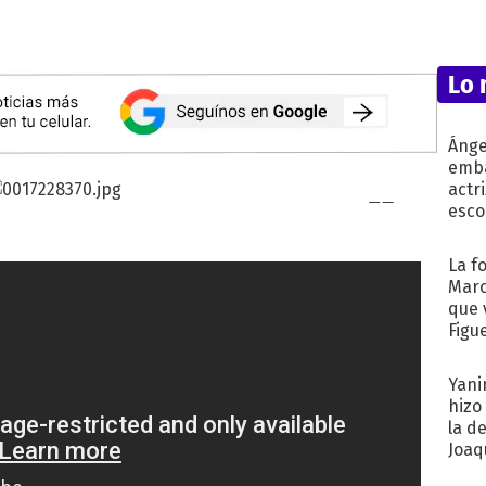
Lo 
Ánge
emba
actr
esco
La f
Marc
que 
Figu
Yani
hizo
la d
Joaqu