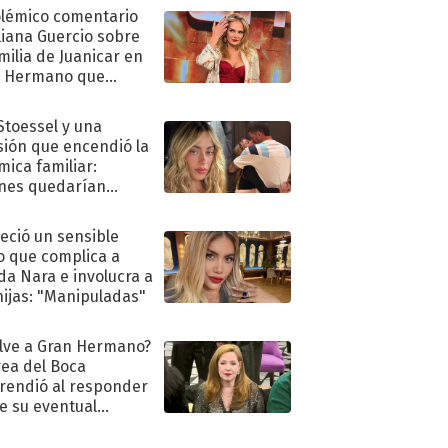
olémico comentario
liana Guercio sobre
amilia de Juanicar en
n Hermano que
tó la furia en redes
 Stoessel y una
sión que encendió la
mica familiar:
nes quedarían
ra de su boda
eció un sensible
o que complica a
a Nara e involucra a
hijas: "Manipuladas"
lve a Gran Hermano?
ea del Boca
rendió al responder
e su eventual
eso al reality