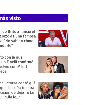
más visto
l de Brito anunció el
razo de una famosa
iz: "No sabían cómo
nderlo"
oto con la que
elo Tinelli confirmó
volvió con Milett
eroa
na Latorre contó qué
 que Luck Ra tomara
ecisión de dejar a La
i: "Ella lo..."