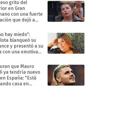
uevo grito del
rior en Gran
ano con una fuerte
ación que dejó a
oya en shock:
idora"
no hay miedo":
lota blanqueó su
nce y presentó a su
a con una emotiva
aración de amor
uran que Mauro
di ya tendría nuevo
 en España: "Está
ando casa en
id"