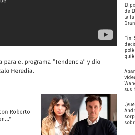
El p
de E
la f
Gra
desa
Tini
deci
polé
quié
a para el programa “Tendencia” y dio
afue
zalo Heredia.
Apar
vide
Wand
sus 
¿Vue
Andr
 con Roberto
sorp
n..."
sobr
regr