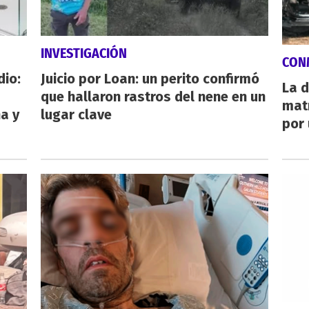
INVESTIGACIÓN
CON
dio:
Juicio por Loan: un perito confirmó
La d
que hallaron rastros del nene en un
mat
ha y
lugar clave
por 