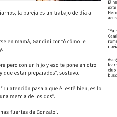
El n
exte
rnos, la pareja es un trabajo de día a
Herm
acus
Pinc
"Tra
"Ya 
Cami
irse en mamá, Gandini contó cómo le
roma
novi
y.
decl
Aseg
e pero con un hijo y eso te pone en otro
Icar
club
y que estar preparados”, sostuvo.
busc
Madr
“Tu atención pasa a que él esté bien, es lo
na mezcla de los dos”.
cenas fuertes de Gonzalo”.