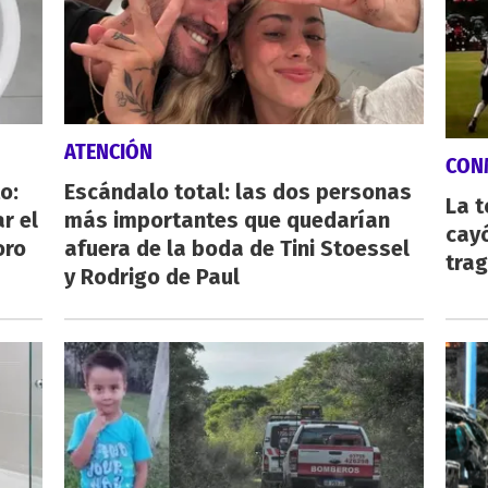
ATENCIÓN
CON
o:
Escándalo total: las dos personas
La 
r el
más importantes que quedarían
cayó
oro
afuera de la boda de Tini Stoessel
tra
y Rodrigo de Paul