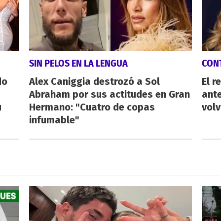
SIN PELOS EN LA LENGUA
CON
do
Alex Caniggia destrozó a Sol
El r
Abraham por sus actitudes en Gran
ant
u
Hermano: "Cuatro de copas
volv
infumable"