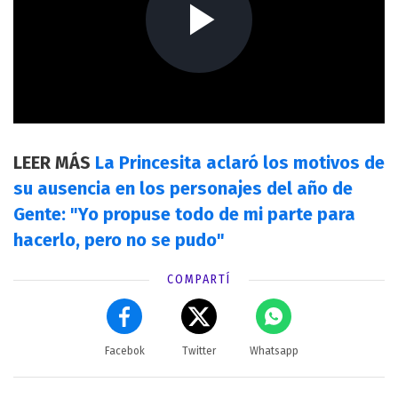
LEER MÁS
La Princesita aclaró los motivos de
su ausencia en los personajes del año de
Gente: "Yo propuse todo de mi parte para
hacerlo, pero no se pudo"
COMPARTÍ
Facebok
Twitter
Whatsapp