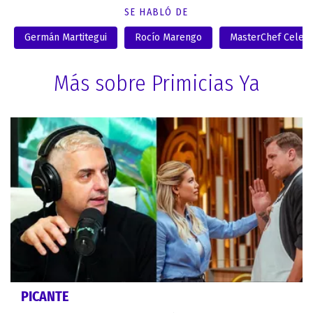
SE HABLÓ DE
Germán Martitegui
Rocío Marengo
MasterChef Celebr
Más sobre Primicias Ya
PICANTE