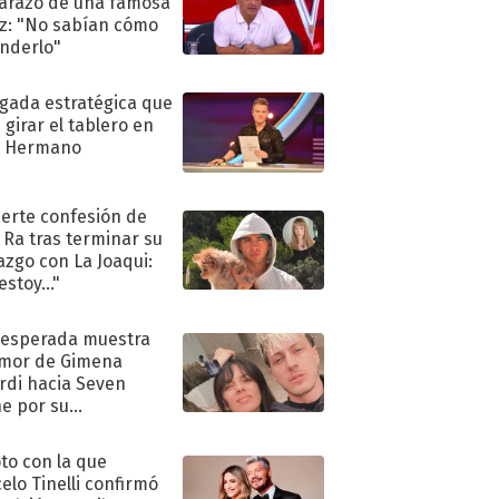
razo de una famosa
iz: "No sabían cómo
nderlo"
ugada estratégica que
 girar el tablero en
n Hermano
uerte confesión de
 Ra tras terminar su
azgo con La Joaqui:
stoy..."
nesperada muestra
mor de Gimena
rdi hacia Seven
e por su
pleaños
oto con la que
elo Tinelli confirmó