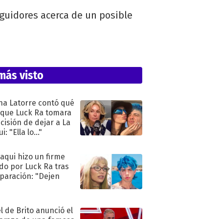
eguidores acerca de un posible
más visto
na Latorre contó qué
 que Luck Ra tomara
ecisión de dejar a La
i: "Ella lo..."
oaqui hizo un firme
do por Luck Ra tras
eparación: "Dejen
"
l de Brito anunció el