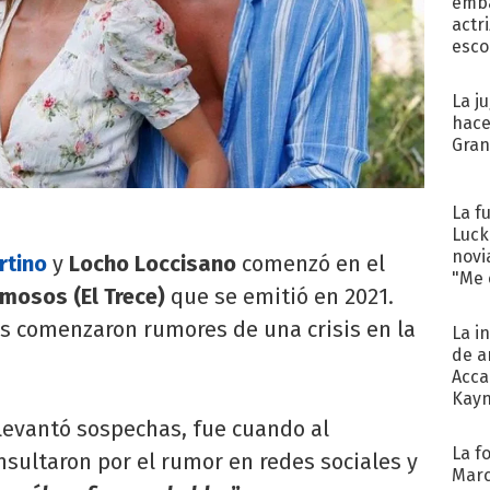
emba
actr
esco
La j
hace
Gra
La f
Luck
novi
rtino
y
Locho Loccisano
comenzó en el
"Me e
amosos (El Trece)
que se emitió en 2021.
as comenzaron rumores de una crisis en la
La i
de a
Acca
Kayn
cum
levantó sospechas, fue cuando al
La f
onsultaron por el rumor en redes sociales y
Marc