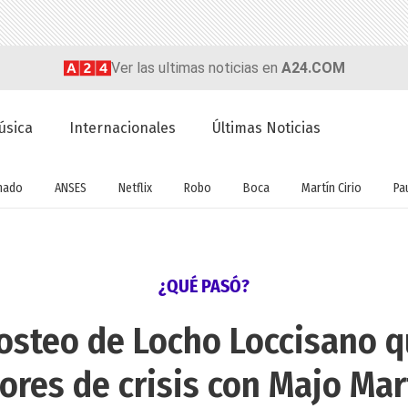
Ver las ultimas noticias en
A24.COM
úsica
Internacionales
Últimas Noticias
nado
ANSES
Netflix
Robo
Boca
Martín Cirio
Pa
¿QUÉ PASÓ?
posteo de Locho Loccisano q
ores de crisis con Majo Mar