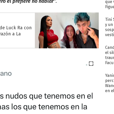
ro él prefiere no hablar
”.
que 
Figu
Tini 
y un
 de Luck Ra con
sosp
razón a La
vest
Cand
el si
trau
Facu
"Teng
Yani
perc
Wand
en e
toda