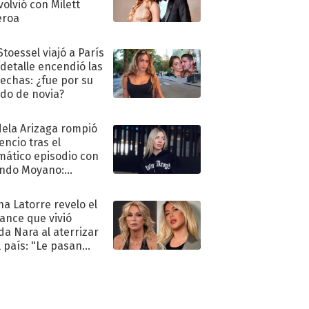
volvió con Milett
eroa
Stoessel viajó a París
 detalle encendió las
echas: ¿fue por su
ido de novia?
ela Arizaga rompió
lencio tras el
mático episodio con
ndo Moyano:
o..."
na Latorre revelo el
ance que vivió
a Nara al aterrizar
l país: "Le pasan
s"