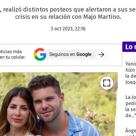
o, realizó distintos posteos que alertaron a sus s
crisis en su relación con Majo Martino.
3 oct 2023, 22:16
Lo 
Yani
hizo
la d
Joaqu
La J
pedi
la s
de...
Ánge