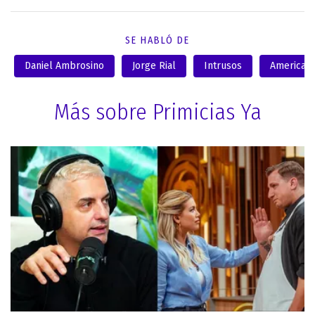
SE HABLÓ DE
Daniel Ambrosino
Jorge Rial
Intrusos
America
Más sobre Primicias Ya