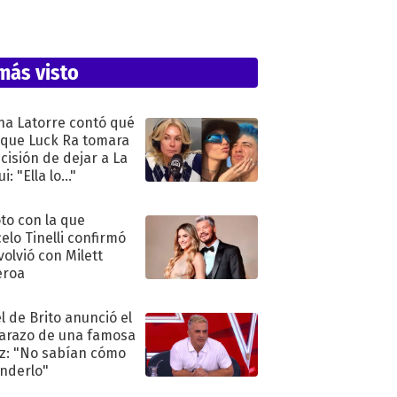
más visto
na Latorre contó qué
 que Luck Ra tomara
ecisión de dejar a La
i: "Ella lo..."
oto con la que
elo Tinelli confirmó
volvió con Milett
eroa
l de Brito anunció el
razo de una famosa
iz: "No sabían cómo
nderlo"