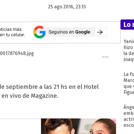
25 ago 2016, 23:13
Lo 
Yani
hizo
la d
Joaqu
La f
Marc
de septiembre a las 21 hs en el Hotel
que 
Figu
 en vivo de Magazine.
Ánge
emba
actr
esco