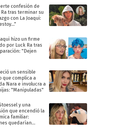
uerte confesión de
 Ra tras terminar su
azgo con La Joaqui:
stoy..."
oaqui hizo un firme
do por Luck Ra tras
eparación: "Dejen
"
eció un sensible
o que complica a
a Nara e involucra a
hijas: "Manipuladas"
 Stoessel y una
sión que encendió la
mica familiar:
nes quedarían
ra de su boda