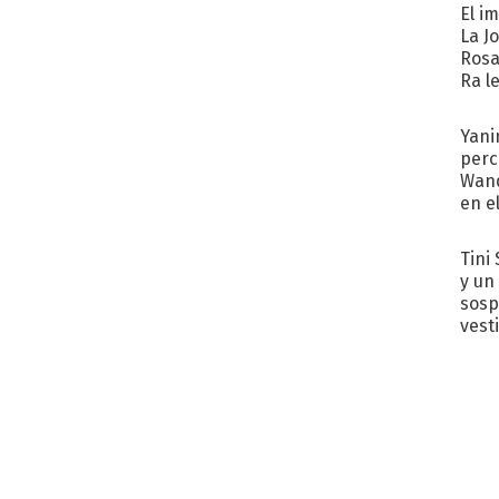
El i
La J
Rosa
Ra l
Yani
perc
Wand
en e
toda
Tini 
y un
sosp
vest