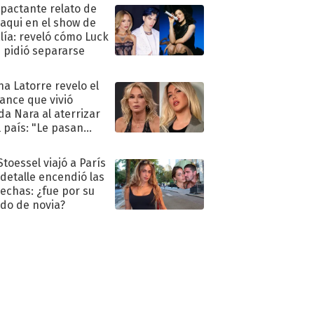
mpactante relato de
oaqui en el show de
lía: reveló cómo Luck
e pidió separarse
na Latorre revelo el
ance que vivió
a Nara al aterrizar
l país: "Le pasan
s"
Stoessel viajó a París
 detalle encendió las
echas: ¿fue por su
ido de novia?