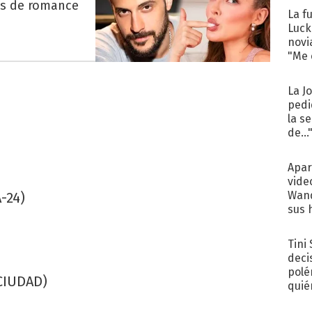
es de romance
La f
Luck
novi
"Me e
La J
pedi
la s
de...
Apar
vide
Wand
-24)
sus 
Tini
deci
polé
CIUDAD)
quié
afue