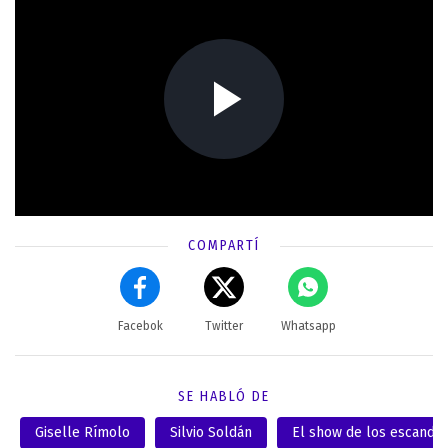
COMPARTÍ
Facebok
Twitter
Whatsapp
SE HABLÓ DE
Giselle Rímolo
Silvio Soldán
El show de los escanda