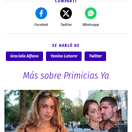
COMPARTÍ
Facebok
Twitter
Whatsapp
SE HABLÓ DE
Graciela Alfano
Yanina Latorre
Twitter
Más sobre Primicias Ya