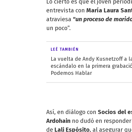
Lo cierto es que el joven perio
entrevista con
María Laura Sant
atraviesa
"un proceso de marid
un poco”.
LEÉ TAMBIÉN
La vuelta de Andy Kusnetzoff a la 
escándalo en la primera grabaci
Podemos Hablar
Así, en diálogo con
Socios del 
Ardohain
no dudó en responderle
de
Lali Espósito
, al asegurar q