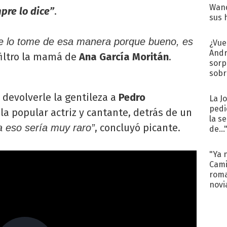
Wand
pre lo dice”
.
sus 
e lo tome de esa manera porque bueno, es
¿Vue
Andr
 filtro la mamá de
Ana García Moritán
.
sorp
sobr
regr
devolverle la gentileza a
Pedro
La J
pedi
la popular actriz y cantante, detrás de un
la s
, concluyó picante.
a eso sería muy raro”
de...
"Ya 
Cami
roma
novi
decl