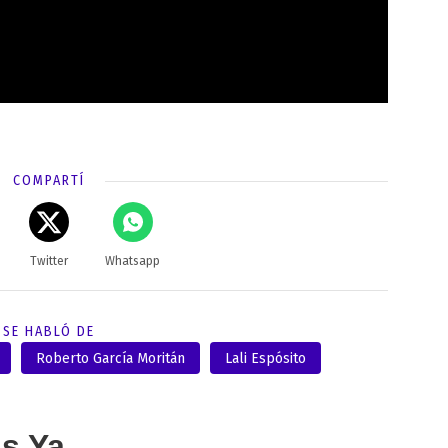
COMPARTÍ
Twitter
Whatsapp
SE HABLÓ DE
Roberto García Moritán
Lali Espósito
as Ya