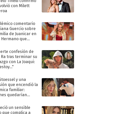
elo Tinelli confirmó
volvió con Milett
eroa
olémico comentario
liana Guercio sobre
amilia de Juanicar en
n Hermano que
tó la furia en redes
uerte confesión de
 Ra tras terminar su
azgo con La Joaqui:
stoy..."
 Stoessel y una
sión que encendió la
mica familiar:
nes quedarían
ra de su boda
eció un sensible
o que complica a