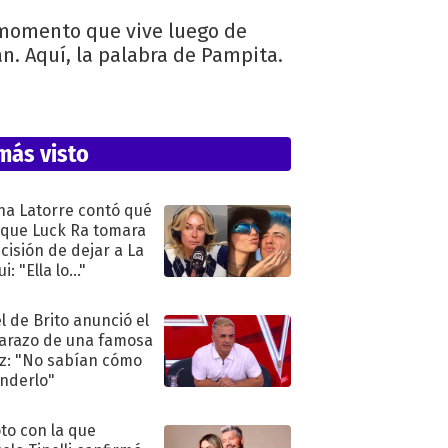
l momento que vive luego de
n. Aquí, la palabra de Pampita.
más visto
na Latorre contó qué
 que Luck Ra tomara
ecisión de dejar a La
i: "Ella lo..."
l de Brito anunció el
razo de una famosa
iz: "No sabían cómo
nderlo"
oto con la que