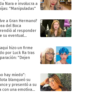
a Nara e involucra a
hijas: "Manipuladas"
lve a Gran Hermano?
ea del Boca
rendió al responder
e su eventual
eso al reality
oaqui hizo un firme
do por Luck Ra tras
eparación: "Dejen
"
no hay miedo":
lota blanqueó su
nce y presentó a su
a con una emotiva
aración de amor