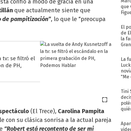
dista confió a modo de gracia en una
Marc
que 
illán
que actualmente siente que
Figu
o de pampitización”
, lo que le “preocupa
El p
de E
la f
Gra
desa
tv: se filtró el
La f
ón de PH,
Luck
novi
"Me e
Tini
deci
polé
quié
espectáculo
(El Trece),
Carolina Pampita
afue
 con su clásica sonrisa a la actual pareja
Apar
ue
“Robert está recontento de ser mi
vide