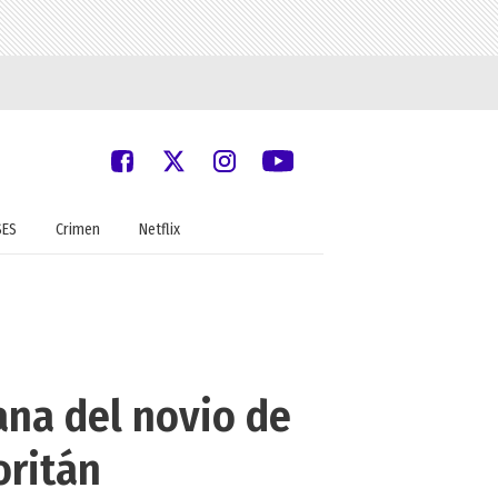
SES
Crimen
Netflix
ana del novio de
oritán