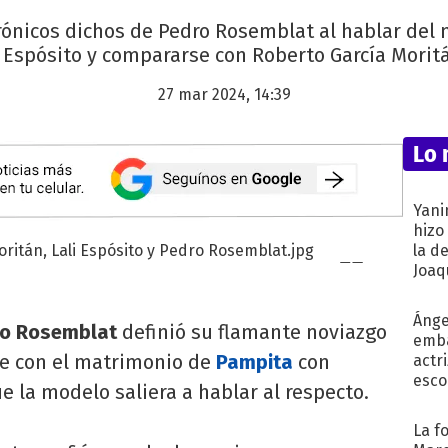
 irónicos dichos de Pedro Rosemblat al hablar de
Espósito y compararse con Roberto García Moritá
27 mar 2024, 14:39
Lo 
Yani
hizo
la d
Joaqu
Ánge
ro Rosemblat
definió su flamante noviazgo
emba
e con el matrimonio de
Pampita
con
actr
esco
ue la modelo saliera a hablar al respecto.
La f