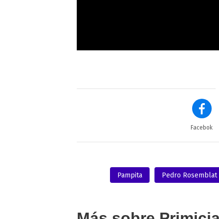
Facebok
Pampita
Pedro Rosemblat
Más sobre Primici