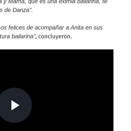
y Mamá, que es una eximia bailarina, te
s de Danza".
os felices de acompañar a Anita en sus
, concluyeron.
ura bailarina"