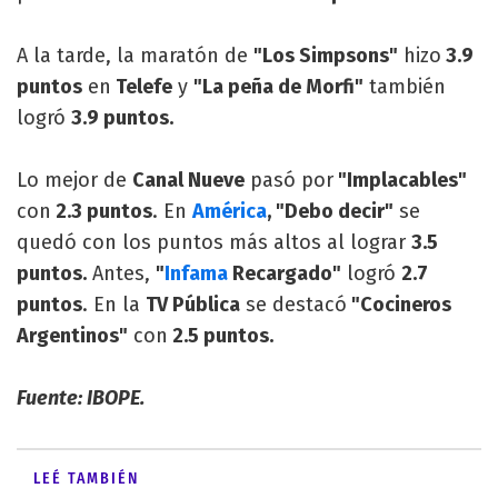
A la tarde, la maratón de
"Los Simpsons"
hizo
3.9
puntos
en
Telefe
y
"La peña de Morfi"
también
logró
3.9 puntos.
Lo mejor de
Canal Nueve
pasó por
"Implacables"
con
2.3 puntos
. En
América
, "Debo decir"
se
quedó con los puntos más altos al lograr
3.5
puntos.
Antes,
"
Infama
Recargado"
logró
2.7
puntos
. En la
TV Pública
se destacó
"Cocineros
Argentinos"
con
2.5 puntos.
Fuente: IBOPE.
LEÉ TAMBIÉN