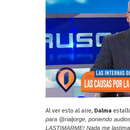
Al ver esto al aire,
Dalma
estall
para @rialjorge, poniendo audi
LASTIMARME! Nada me lastima má