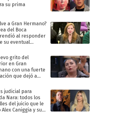
ra su prima
lve a Gran Hermano?
ea del Boca
rendió al responder
e su eventual
eso al reality
uevo grito del
rior en Gran
ano con una fuerte
ación que dejó a
oya en shock:
idora"
s judicial para
a Nara: todos los
les del juicio que le
 Alex Caniggia y sus
imos pasos