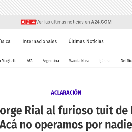
Ver las ultimas noticias en
A24.COM
úsica
Internacionales
Últimas Noticias
a Maglietti
AFA
Argentina
Wanda Nara
Iglesia
Netflix
ACLARACIÓN
Jorge Rial al furioso tuit d
"Acá no operamos por nadie