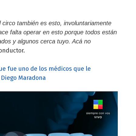
l circo también es esto, involuntariamente
ace falta operar en esto porque todos están
ados y algunos cerca tuyo. Acá no
conductor.
que fue uno de los médicos que le
a Diego Maradona