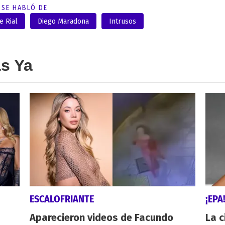
SE HABLÓ DE
e Rial
Diego Maradona
Intrusos
as Ya
ESCALOFRIANTE
¡EPA
Aparecieron videos de Facundo
La c