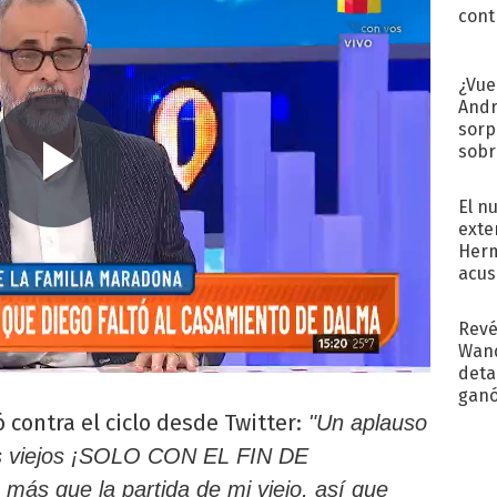
cont
¿Vue
Andr
sorp
sobr
regr
El n
exte
Herm
acus
Pinc
"Tra
Revé
Wand
detal
ganó
próx
ó contra el ciclo desde Twitter:
"Un aplauso
os viejos ¡SOLO CON EL FIN DE
s que la partida de mi viejo, así que