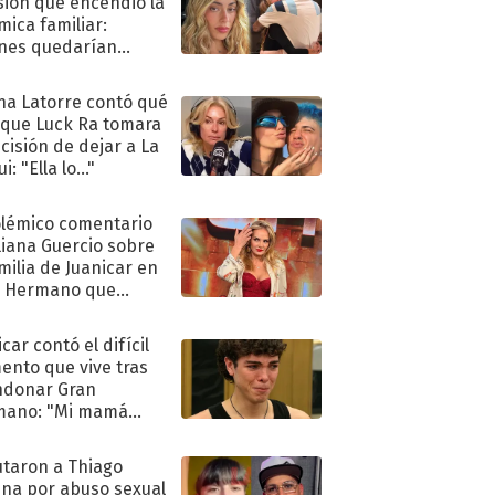
sión que encendió la
mica familiar:
nes quedarían
ra de su boda
na Latorre contó qué
 que Luck Ra tomara
ecisión de dejar a La
i: "Ella lo..."
olémico comentario
liana Guercio sobre
amilia de Juanicar en
n Hermano que
tó la furia en redes
car contó el difícil
nto que vive tras
ndonar Gran
mano: "Mi mamá
ió..."
taron a Thiago
na por abuso sexual