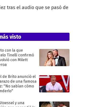
iez tras el audio que se pasó de
más visto
oto con la que
elo Tinelli confirmó
volvió con Milett
eroa
l de Brito anunció el
razo de una famosa
iz: "No sabían cómo
nderlo"
 Stoessel y una