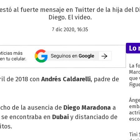
estó al fuerte mensaje en Twitter de la hija del D
Diego. El video.
7 dic 2020, 16:35
Lo 
La f
Marc
ril de 2018 con
Andrés Caldarelli
, padre de
que 
Figu
Ánge
emba
cho de la ausencia de
Diego Maradona
a
actr
 se encontraba en
Dubai
y distanciado de
esco
itos.
Tini