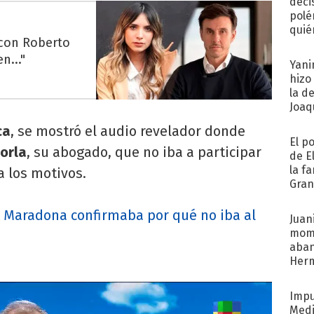
deci
polé
quié
 con Roberto
afue
n..."
Yani
hizo
la d
Joaqu
ca
, se mostró el audio revelador donde
El p
orla
, su abogado, que no iba a participar
de E
la f
a los motivos.
Gra
desa
 Maradona confirmaba por qué no iba al
Juani
mome
aba
Her
recib
Impu
Medi