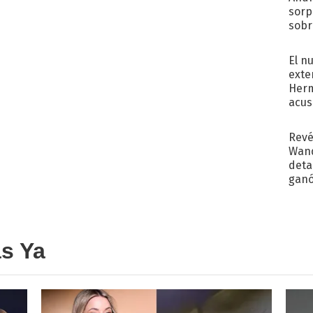
sorp
sobr
regr
El n
exte
Herm
acus
Pinc
"Tra
Revé
Wand
detal
ganó
próx
as Ya