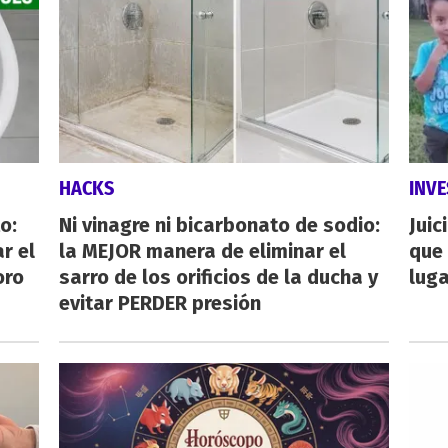
HACKS
INVE
o:
Ni vinagre ni bicarbonato de sodio:
Juic
r el
la MEJOR manera de eliminar el
que 
oro
sarro de los orificios de la ducha y
luga
evitar PERDER presión