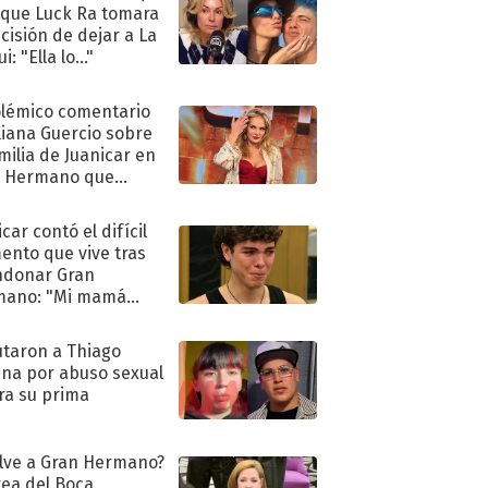
 que Luck Ra tomara
ecisión de dejar a La
i: "Ella lo..."
olémico comentario
liana Guercio sobre
amilia de Juanicar en
n Hermano que
tó la furia en redes
car contó el difícil
nto que vive tras
ndonar Gran
mano: "Mi mamá
ió..."
taron a Thiago
na por abuso sexual
ra su prima
lve a Gran Hermano?
ea del Boca