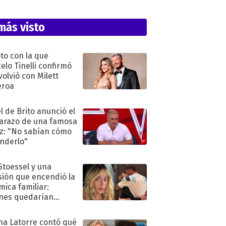
más visto
oto con la que
elo Tinelli confirmó
volvió con Milett
eroa
l de Brito anunció el
razo de una famosa
iz: "No sabían cómo
nderlo"
 Stoessel y una
sión que encendió la
mica familiar:
nes quedarían
ra de su boda
na Latorre contó qué