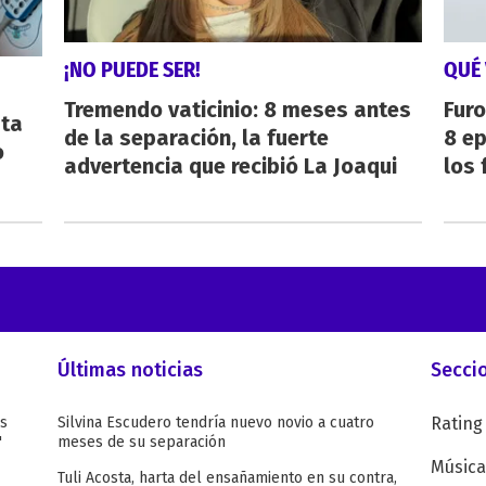
¡NO PUEDE SER!
QUÉ 
Tremendo vaticinio: 8 meses antes
Furo
sta
de la separación, la fuerte
8 ep
o
advertencia que recibió La Joaqui
los 
Últimas noticias
Secci
as
Silvina Escudero tendría nuevo novio a cuatro
Rating
"
meses de su separación
Música
Tuli Acosta, harta del ensañamiento en su contra,