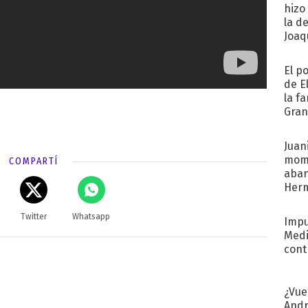
hizo
la d
Joaqu
El p
de E
la f
Gra
desa
Juani
mome
COMPARTÍ
aba
Her
recib
Twitter
Whatsapp
Impu
Medi
cont
¿Vue
Andr