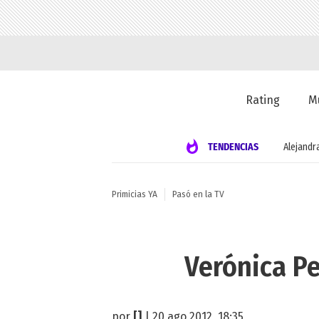
Rating
M
TENDENCIAS
Alejandr
Primicias YA
Pasó en la TV
Verónica P
por
[]
| 20 ago 2012, 18:35