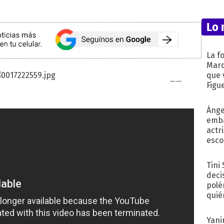
Lo 
La f
Marc
que 
Figu
Ánge
emba
actr
esco
Tini
deci
polé
quié
afue
Yani