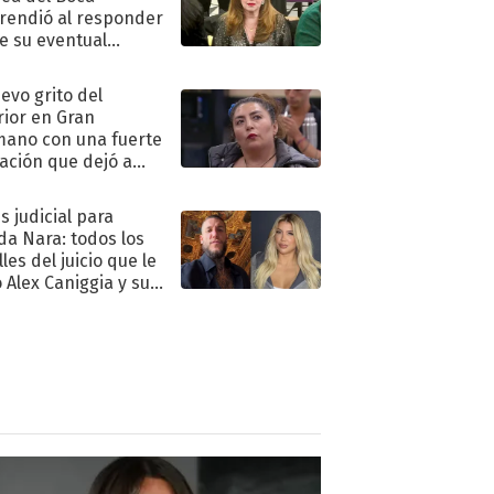
rendió al responder
e su eventual
eso al reality
uevo grito del
rior en Gran
ano con una fuerte
ación que dejó a
oya en shock:
idora"
s judicial para
a Nara: todos los
les del juicio que le
 Alex Caniggia y sus
imos pasos