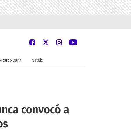
Ricardo Darín
Netflix
unca convocó a
os