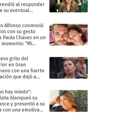
rendió al responder
e su eventual
eso al reality
o Alfonso conmovió
dos con su gesto
a Paula Chaves en un
 momento: "Mi
mpañante
péutico"
uevo grito del
rior en Gran
ano con una fuerte
ación que dejó a
oya en shock:
idora"
no hay miedo":
lota blanqueó su
nce y presentó a su
a con una emotiva
aración de amor