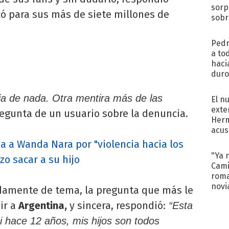
sorp
ó para sus más de siete millones de
sobr
regr
Pedr
a to
haci
duro
aco
tera
a de nada. Otra mentira más de las
El n
exte
egunta de un usuario sobre la denuncia.
Herm
acus
Pinc
a a Wanda Nara por "violencia hacia los
"Tra
"Ya 
zo sacar a su hijo
Cami
roma
novi
amente de tema, la pregunta que más le
decl
ir a
Argentina,
y sincera, respondió:
“Esta
i hace 12 años, mis hijos son todos