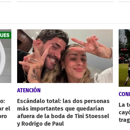
ATENCIÓN
CON
o:
Escándalo total: las dos personas
La 
r el
más importantes que quedarían
cayó
oro
afuera de la boda de Tini Stoessel
tra
y Rodrigo de Paul