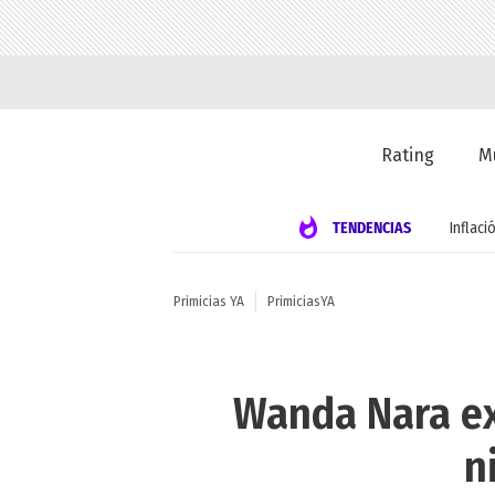
Rating
M
TENDENCIAS
Inflaci
Primicias YA
PrimiciasYA
Wanda Nara ex
n