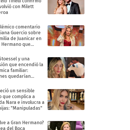
elo Tinelli confirmó
volvió con Milett
eroa
olémico comentario
liana Guercio sobre
amilia de Juanicar en
n Hermano que
tó la furia en redes
 Stoessel y una
sión que encendió la
mica familiar:
nes quedarían
ra de su boda
eció un sensible
o que complica a
a Nara e involucra a
hijas: "Manipuladas"
lve a Gran Hermano?
ea del Boca