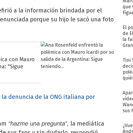
Marc
que 
firió a la información brindada por el
Figu
denunciada porque su hijo le sacó una foto
El p
de E
la f
Gra
desa
mica con Mauro
Tini
na: "Sigue
deci
polé
quié
afue
Apar
la denuncia de la ONG italiana por
vide
Wand
sus 
ram
la mediática
“hazme una pregunta”,
¿Vue
Andr
 de sus fans y sin dudarlo, respondió