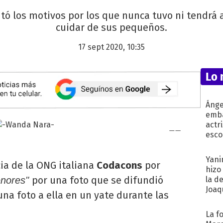
tó los motivos por los que nunca tuvo ni tendrá 
cuidar de sus pequeños.
17 sept 2020, 10:35
Lo 
Ánge
emba
actr
esco
Yani
ia de la ONG italiana
Codacons
por
hizo
por una foto que se difundió
menores"
la d
Joaqu
una foto a ella en un yate durante las
La f