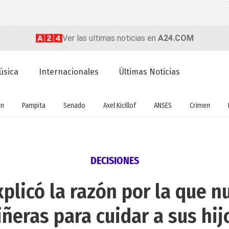
Ver las ultimas noticias en
A24.COM
úsica
Internacionales
Últimas Noticias
ón
Pampita
Senado
Axel Kicillof
ANSES
Crimen
DECISIONES
plicó la razón por la que n
iñeras para cuidar a sus hij