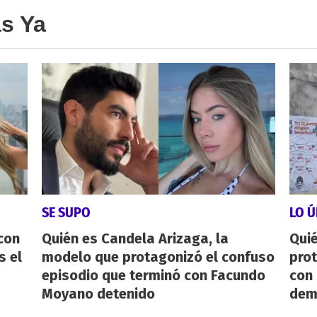
as Ya
SE SUPO
LO Ú
con
Quién es Candela Arizaga, la
Qui
s el
modelo que protagonizó el confuso
pro
episodio que terminó con Facundo
con
Moyano detenido
dem