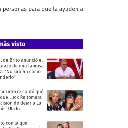
a personas para que la ayuden a
más visto
l de Brito anunció el
razo de una famosa
iz: "No sabían cómo
nderlo"
na Latorre contó qué
 que Luck Ra tomara
ecisión de dejar a La
i: "Ella lo..."
oto con la que