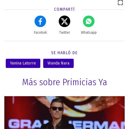
COMPARTÍ
Facebok
Twitter
Whatsapp
SE HABLÓ DE
Yanina Latorre
Wanda Nara
Más sobre Primicias Ya