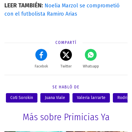
LEER TAMBIÉN:
Noelia Marzol se comprometió
con el futbolista Ramiro Arias
COMPARTÍ
Facebok
Twitter
Whatsapp
SE HABLÓ DE
Coti Sorokin
Juana Viale
Valeria larrarte
Rodrigo
Más sobre Primicias Ya