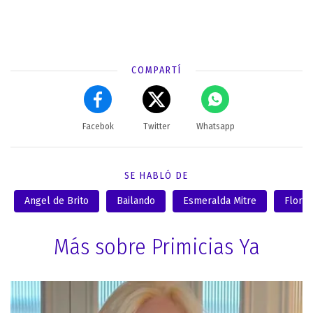
COMPARTÍ
Facebok
Twitter
Whatsapp
SE HABLÓ DE
Angel de Brito
Bailando
Esmeralda Mitre
Flor d
Más sobre Primicias Ya