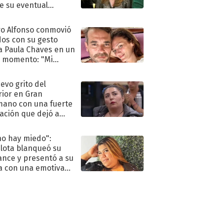
e su eventual
eso al reality
o Alfonso conmovió
dos con su gesto
a Paula Chaves en un
 momento: "Mi
mpañante
péutico"
uevo grito del
rior en Gran
ano con una fuerte
ación que dejó a
oya en shock:
idora"
no hay miedo":
lota blanqueó su
nce y presentó a su
a con una emotiva
aración de amor