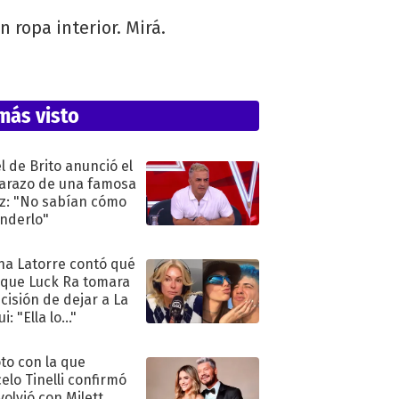
ropa interior. Mirá.
más visto
l de Brito anunció el
razo de una famosa
iz: "No sabían cómo
nderlo"
na Latorre contó qué
 que Luck Ra tomara
ecisión de dejar a La
i: "Ella lo..."
oto con la que
elo Tinelli confirmó
volvió con Milett