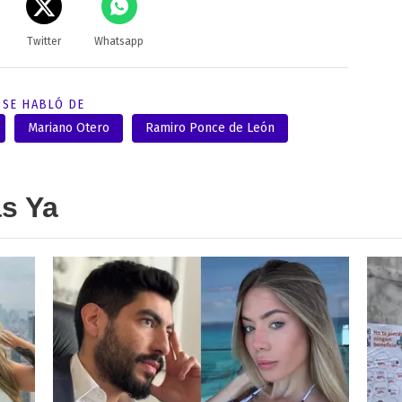
Twitter
Whatsapp
SE HABLÓ DE
Mariano Otero
Ramiro Ponce de León
as Ya