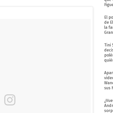
Figu
El p
de E
la f
Gra
desa
Tini
deci
polé
quié
afue
Apar
vide
Wand
sus 
¿Vue
Andr
sorp