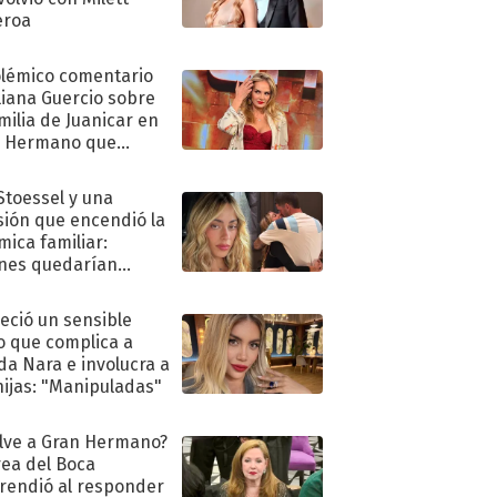
eroa
olémico comentario
liana Guercio sobre
amilia de Juanicar en
n Hermano que
tó la furia en redes
 Stoessel y una
sión que encendió la
mica familiar:
nes quedarían
ra de su boda
eció un sensible
o que complica a
a Nara e involucra a
hijas: "Manipuladas"
lve a Gran Hermano?
ea del Boca
rendió al responder