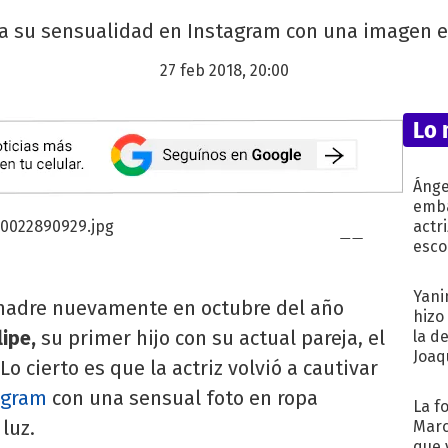
da su sensualidad en Instagram con una imagen en 
27 feb 2018, 20:00
Lo 
Ánge
emba
actr
esco
Yani
 madre nuevamente en octubre del año
hizo
lipe,
su primer hijo con su actual pareja, el
la d
Joaqu
.Lo cierto es que la actriz volvió a cautivar
agram
con una sensual foto en ropa
La f
luz.
Marc
que 