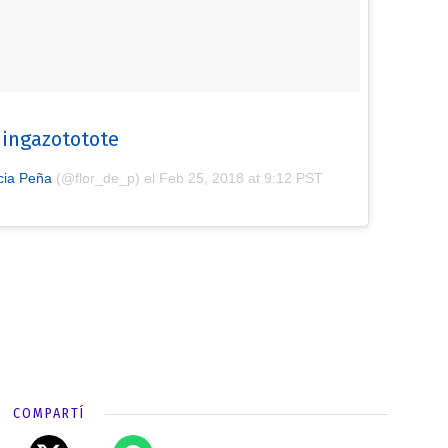
ingazototote
cia Peña
(@flor_de_p) el
Feb 25, 2018 at 9:12 PST
COMPARTÍ