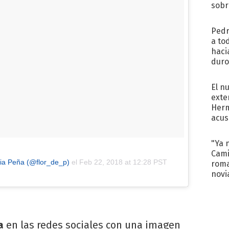
sobr
regr
Pedr
a to
haci
duro
aco
tera
El n
exte
Herm
acus
Pinc
"Tra
"Ya 
Cami
cia Peña (@flor_de_p)
el
Feb 22, 2018 at 12:28 PST
roma
novi
decl
a
en las redes sociales con una imagen