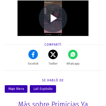
COMPARTÍ
Facebok
Twitter
Whatsapp
SE HABLÓ DE
Majo Riera
Lali Espósito
Más sobre Primicias Ya