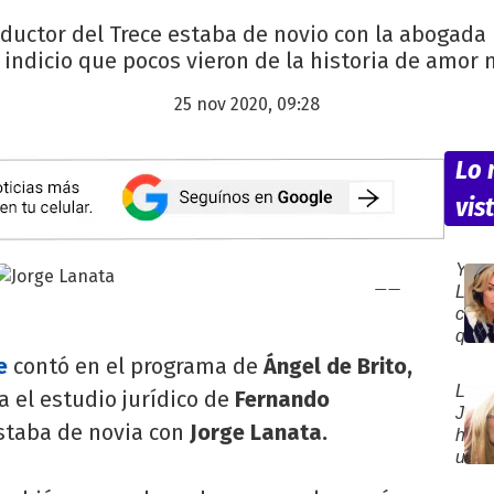
ductor del Trece estaba de novio con la abogada 
indicio que pocos vieron de la historia de amor 
25 nov 2020, 09:28
Lo
vis
Yani
Lato
cont
qué
hizo
e
contó en el programa de
Ángel de Brito,
que
La
 el estudio jurídico de
Fernando
Luck
Joaq
Ra
estaba de novia con
Jorge Lanata.
hizo
toma
un
la
firm
deci