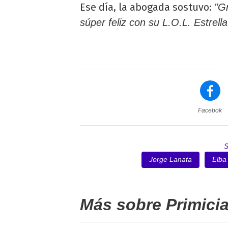
Ese día, la abogada sostuvo:
"G
súper feliz con su L.O.L. Estrella
Facebok
Jorge Lanata
Elba
Más sobre Primici