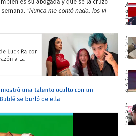
ambién es su abogada y que se la cruzó
pedi
de
Ánge
por
e semana.
"Nunca me contó nada, los vi
deja
de
Luck
a
Brito
Ra
La
anun
tras
Joaq
el
la
"Ella
emb
sepa
La
lo..."
de
"Dej
ines
una
de...
mues
 de Luck Ra con
famo
de
razón a La
actri
amo
"No
de
sabí
La
Gim
cóm
juga
Acca
esco
estr
haci
 mostró una talento oculto con un
que
Sev
hac
Bublé se burló de ella
Kay
girar
por
La
el
su
reac
tabl
cump
de
en
L-
Gra
Gant
Her
ante