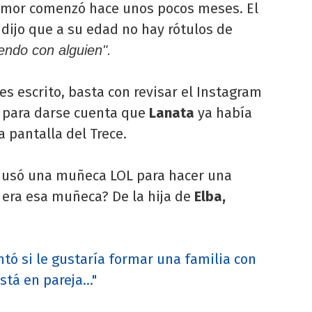
Suár
 amor comenzó hace unos pocos meses. El
el
que
trau
dijo que a su edad no hay rótulos de
Wan
epis
Nar
iendo con alguien".
con
deci
Fac
expo
Moy
nes escrito, basta con revisar el Instagram
"Teng
)
para darse cuenta que
Lanata
ya había
 pantalla del Trece.
e
usó una muñeca LOL para hacer una
 era esa muñeca? De la hija de
Elba,
ntó si le gustaría formar una familia con
á en pareja..."