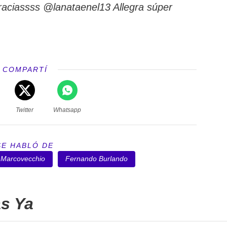
raciassss @lanataenel13 Allegra súper
COMPARTÍ
Twitter
Whatsapp
SE HABLÓ DE
 Marcovecchio
Fernando Burlando
as Ya