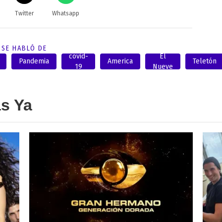
Twitter
Whatsapp
SE HABLÓ DE
covid-
El
Pandemia
America
Teletón
19
Nueve
as Ya