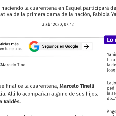
 haciendo la cuarentena en Esquel participará d
iativa de la primera dama de la nación, Fabiola Y
3 abr 2020, 07:42
Lo 
Yani
hizo
la d
Joaqu
La J
que finalice la cuarentena,
Marcelo Tinelli
pedi
lia. Allí lo acompañan alguno de sus hijos,
la s
de...
a Valdés.
Ánge