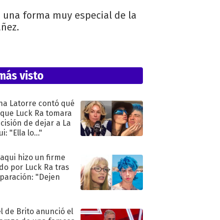
e una forma muy especial de la
añez.
más visto
na Latorre contó qué
 que Luck Ra tomara
ecisión de dejar a La
i: "Ella lo..."
oaqui hizo un firme
do por Luck Ra tras
eparación: "Dejen
"
l de Brito anunció el