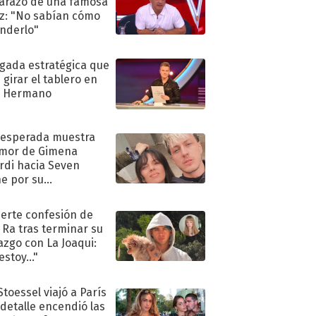
razo de una famosa
iz: "No sabían cómo
nderlo"
ugada estratégica que
 girar el tablero en
n Hermano
nesperada muestra
mor de Gimena
rdi hacia Seven
e por su
pleaños
uerte confesión de
 Ra tras terminar su
azgo con La Joaqui:
stoy..."
Stoessel viajó a París
 detalle encendió las