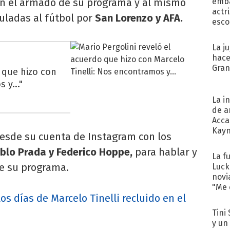
en el armado de su programa y al mismo
emba
actr
uladas al fútbol por
San Lorenzo y AFA.
esco
La j
hace
Gra
o que hizo con
 y..."
La i
de a
Acca
Kayn
desde su cuenta de Instagram con los
cum
blo Prada y Federico Hoppe,
para hablar y
La f
de su programa.
Luck
novi
"Me e
los días de Marcelo Tinelli recluido en el
Tini 
y un