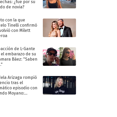
echas: ¿fue por su
ido de novia?
oto con la que
elo Tinelli confirmó
volvió con Milett
eroa
eacción de L-Gante
 el embarazo de su
amara Báez: "Saben
."
ela Arizaga rompió
lencio tras el
mático episodio con
ndo Moyano:
o..."