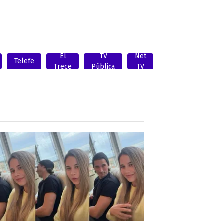
El
TV
Net
Telefe
Trece
Pública
TV