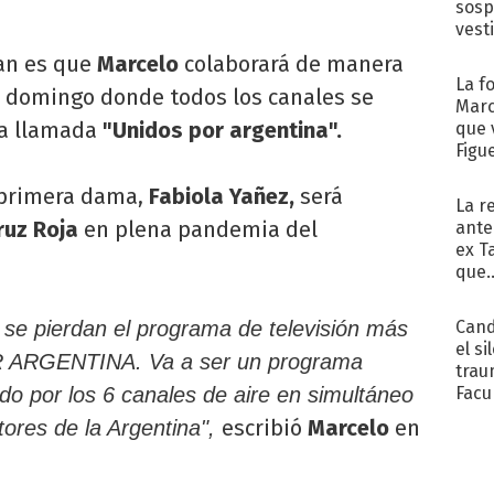
sosp
vest
ían es que
Marcelo
colaborará de manera
La f
mo domingo donde todos los canales se
Marc
ca llamada
"Unidos por argentina".
que 
Figu
a primera dama,
Fabiola Yañez,
será
La r
ruz Roja
en plena pandemia del
ante
ex T
que..
Cand
 se pierdan el programa de televisión más
el si
R ARGENTINA. Va a ser un programa
trau
Facu
ido por los 6 canales de aire en simultáneo
"Teng
escribió
Marcelo
en
ores de la Argentina",